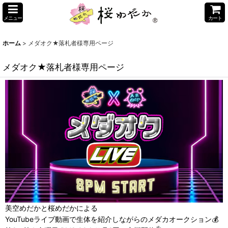
メニュー
カート
ホーム
>
メダオク★落札者様専用ページ
メダオク★落札者様専用ページ
美空めだかと桜めだかによる
YouTubeライブ動画で生体を紹介しながらのメダカオークション💰