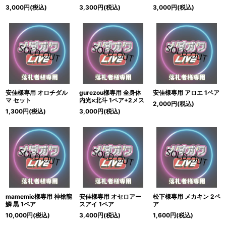
3,000
円
(税込)
3,300
円
(税込)
3,000
円
(税込)
安佳様専用 オロチダル
gurezou様専用 全身体
安佳様専用 アロエ 1ペア
マ セット
内光×北斗 1ペア+2メス
2,000
円
(税込)
1,300
円
(税込)
3,000
円
(税込)
mamemie様専用 神槍龍
安佳様専用 オセロアー
松下様専用 メカキン 2ペ
鱗 黒 1ペア
スアイ 1ペア
ア
10,000
円
(税込)
3,400
円
(税込)
1,600
円
(税込)