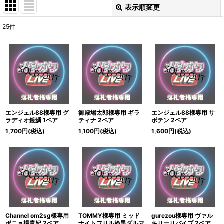
表示順変更
閉じる
25
件
表示数
:
並び順
:
絞り込む
エンジェル88様専用 グ
御殿場太郎様専用 ギラ
エンジェル88様専用 サ
ラディオ鏡鱗 1ペア
ティナ 2ペア
ボテン 2ペア
1,700
円
(税込)
1,100
円
(税込)
1,600
円
(税込)
Channel om2sg様専用
TOMMY様専用 ミッド
gurezou様専用 ヴァル
ポニョ楊貴妃 2ペア
ナイトフリル漆黒ダルマ
キリーリバイブ 2ペア