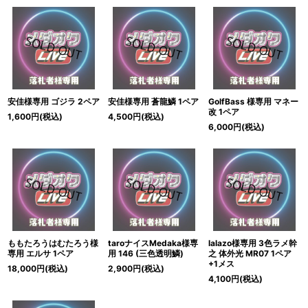
安佳様専用 ゴジラ 2ペア
安佳様専用 蒼龍鱗 1ペア
GolfBass 様専用 マネー
改 1ペア
1,600
円
(税込)
4,500
円
(税込)
6,000
円
(税込)
ももたろうはむたろう様
taroナイスMedaka様専
lalazo様専用 3色ラメ幹
専用 エルサ 1ペア
用 146 (三色透明鱗)
之 体外光 MR07 1ペア
+1メス
18,000
円
(税込)
2,900
円
(税込)
4,100
円
(税込)