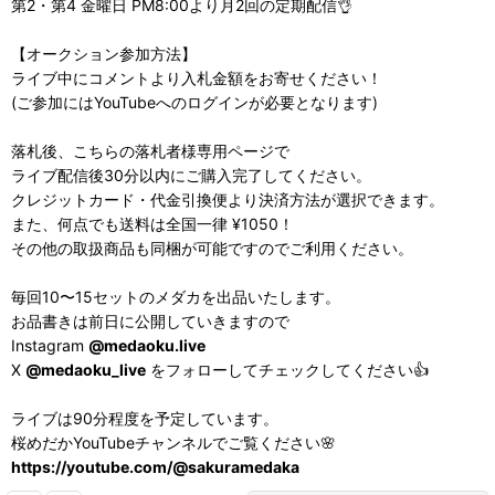
第2・第4 金曜日 PM8:00より月2回の定期配信👌
【オークション参加方法】
ライブ中にコメントより入札金額をお寄せください！
(ご参加にはYouTubeへのログインが必要となります)
落札後、こちらの落札者様専用ページで
ライブ配信後30分以内にご購入完了してください。
クレジットカード・代金引換便より決済方法が選択できます。
また、何点でも送料は全国一律 ¥1050！
その他の取扱商品も同梱が可能ですのでご利用ください。
毎回10〜15セットのメダカを出品いたします。
お品書きは前日に公開していきますので
Instagram
@medaoku.live
X
@medaoku_live
をフォローしてチェックしてください👍
ライブは90分程度を予定しています。
桜めだかYouTubeチャンネルでご覧ください🌸
https://youtube.com/@sakuramedaka