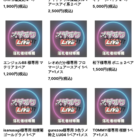
アースアイ系２ペア
1,900
円
(税込)
5,000
円
(税込)
2,500
円
(税込)
エンジェル88 様専用 マ
レオめだか様専用 フロ
松下様専用 ポニョ 2ペア
テリア 2ペア
マージュアースアイ 1ペ
1,500
円
(税込)
ア+1メス
1,200
円
(税込)
7,000
円
(税込)
isanusagi様専用 桔梗菊
gurezou様専用 3色ラメ
TOMMY様専用 桜餅 1ペ
ゴールドラメ 1ペア
幹之 LU04 1ペア+1メス
ア+1メス