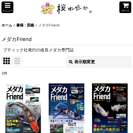
メニュー
カート
ホーム
>
書籍・図鑑
>
メダカFriend
メダカFriend
ブティック社発行の改良メダカ専門誌
表示順変更
閉じる
3
件
表示数
:
並び順
:
絞り込む