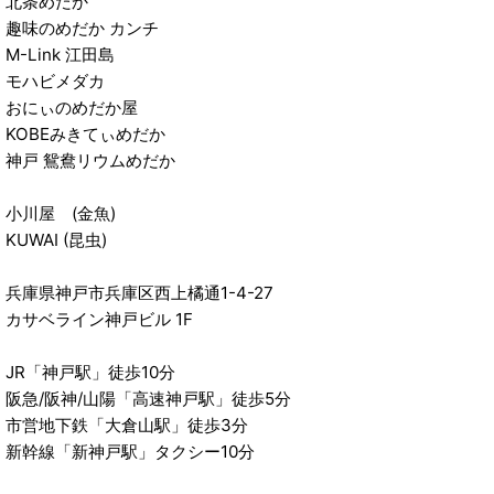
北条めだか
趣味のめだか カンチ
M-Link 江田島
モハビメダカ
おにぃのめだか屋
KOBEみきてぃめだか
神戸 鴛鴦リウムめだか
小川屋 (金魚)
KUWAI (昆虫)
兵庫県神戸市兵庫区西上橘通1-4-27
カサベライン神戸ビル 1F
JR「神戸駅」徒歩10分
阪急/阪神/山陽「高速神戸駅」徒歩5分
市営地下鉄「大倉山駅」徒歩3分
新幹線「新神戸駅」タクシー10分