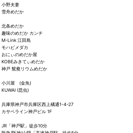
小野夫妻
雪舟めだか
北条めだか
趣味のめだか カンチ
M-Link 江田島
モハビメダカ
おにぃのめだか屋
KOBEみきてぃめだか
神戸 鴛鴦リウムめだか
小川屋 (金魚)
KUWAI (昆虫)
兵庫県神戸市兵庫区西上橘通1-4-27
カサベライン神戸ビル 1F
JR「神戸駅」徒歩10分
阪急/阪神/山陽「高速神戸駅」徒歩5分