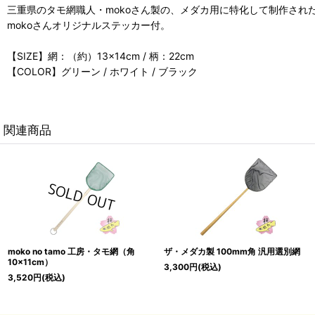
三重県のタモ網職人・mokoさん製の、メダカ用に特化して制作され
mokoさんオリジナルステッカー付。
【SIZE】網：（約）13×14cm / 柄：22cm
【COLOR】グリーン / ホワイト / ブラック
関連商品
moko no tamo 工房・タモ網（角
ザ・メダカ製 100mm角 汎用選別網
10×11cm）
3,300
円
(税込)
3,520
円
(税込)