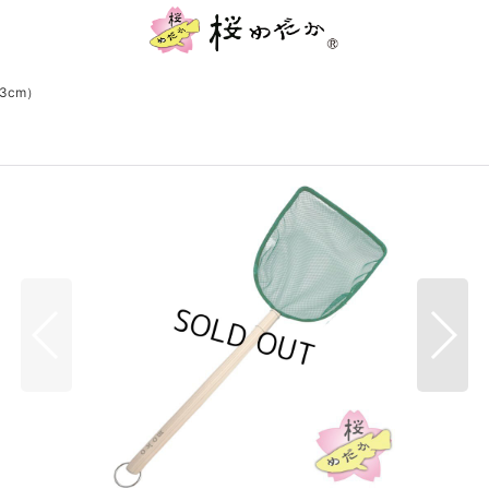
13cm）