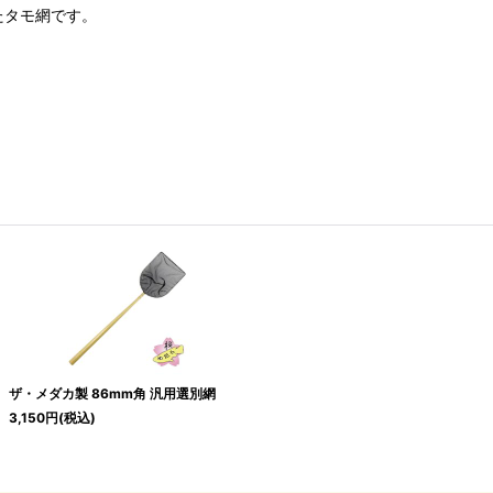
たタモ網です。
ザ・メダカ製 86mm角 汎用選別網
3,150
円
(税込)