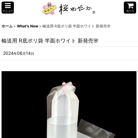
メニュー
カート
ホーム
>
What's New
>
輸送用 R底ポリ袋 半面ホワイト 新発売🌸
輸送用 R底ポリ袋 半面ホワイト 新発売🌸
2024
06
14
年
月
日