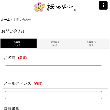
ホーム
>
お問い合わせ
お問い合わせ
STEP 1
STEP 2
STEP 3
入力
確認
完了
お名前
[
必須
]
メールアドレス
[
必須
]
電話番号