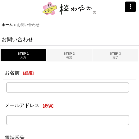
ホーム
>
お問い合わせ
お問い合わせ
STEP 1
STEP 2
STEP 3
入力
確認
完了
お名前
[
必須
]
メールアドレス
[
必須
]
電話番号