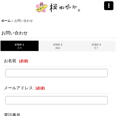
ホーム
>
お問い合わせ
お問い合わせ
STEP 1
STEP 2
STEP 3
入力
確認
完了
お名前
[
必須
]
メールアドレス
[
必須
]
電話番号