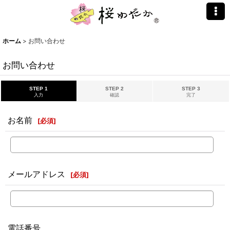
ホーム
>
お問い合わせ
お問い合わせ
STEP 1
STEP 2
STEP 3
入力
確認
完了
お名前
[
必須
]
メールアドレス
[
必須
]
電話番号