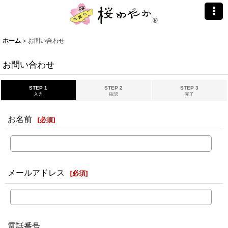
ホーム
>
お問い合わせ
お問い合わせ
STEP 1
STEP 2
STEP 3
入力
確認
完了
お名前
[
必須
]
メールアドレス
[
必須
]
電話番号