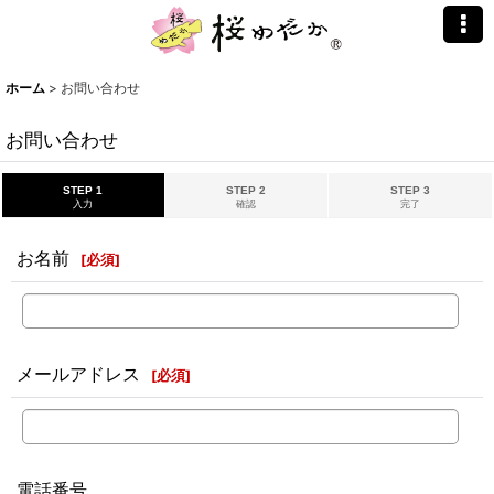
ホーム
>
お問い合わせ
お問い合わせ
STEP 1
STEP 2
STEP 3
入力
確認
完了
お名前
[
必須
]
メールアドレス
[
必須
]
電話番号