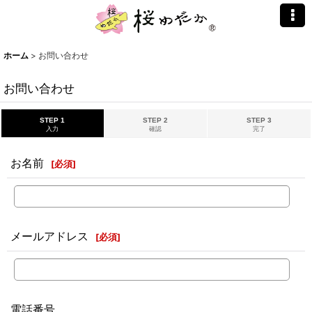
ホーム
>
お問い合わせ
お問い合わせ
STEP 1
STEP 2
STEP 3
入力
確認
完了
お名前
[
必須
]
メールアドレス
[
必須
]
電話番号