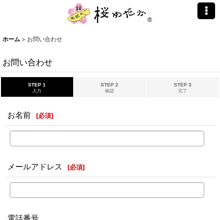
ホーム
>
お問い合わせ
お問い合わせ
STEP 1
STEP 2
STEP 3
入力
確認
完了
お名前
[
必須
]
メールアドレス
[
必須
]
電話番号