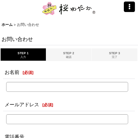
ホーム
>
お問い合わせ
お問い合わせ
STEP 1
STEP 2
STEP 3
入力
確認
完了
お名前
[
必須
]
メールアドレス
[
必須
]
電話番号