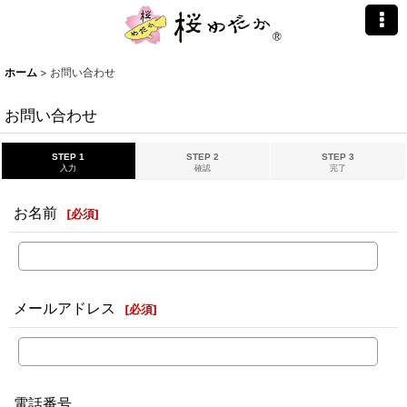
ホーム
>
お問い合わせ
お問い合わせ
STEP 1
STEP 2
STEP 3
入力
確認
完了
お名前
[
必須
]
メールアドレス
[
必須
]
電話番号