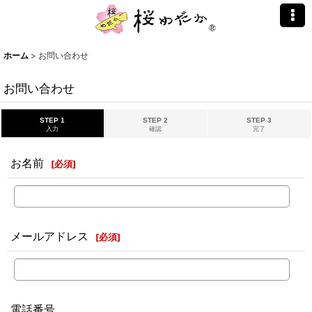
ホーム
>
お問い合わせ
お問い合わせ
STEP 1
STEP 2
STEP 3
入力
確認
完了
お名前
[
必須
]
メールアドレス
[
必須
]
電話番号