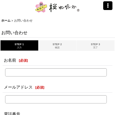
ホーム
>
お問い合わせ
お問い合わせ
STEP 1
STEP 2
STEP 3
入力
確認
完了
お名前
[
必須
]
メールアドレス
[
必須
]
電話番号