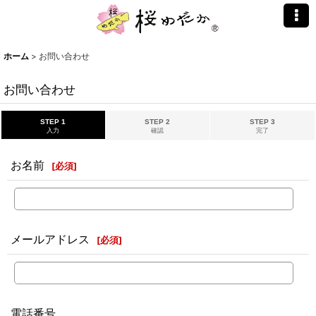
ホーム
>
お問い合わせ
お問い合わせ
STEP 1
STEP 2
STEP 3
入力
確認
完了
お名前
[
必須
]
メールアドレス
[
必須
]
電話番号