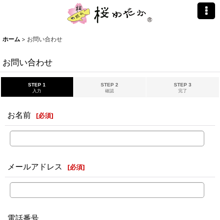
ホーム
>
お問い合わせ
お問い合わせ
STEP 1
STEP 2
STEP 3
入力
確認
完了
お名前
[
必須
]
メールアドレス
[
必須
]
電話番号