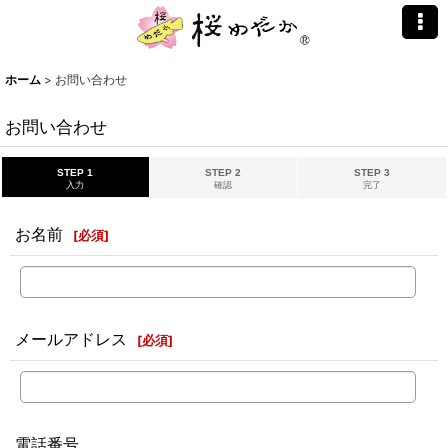
ホーム
>
お問い合わせ
お問い合わせ
STEP 1
STEP 2
STEP 3
入力
確認
完了
お名前
[
必須
]
メールアドレス
[
必須
]
電話番号