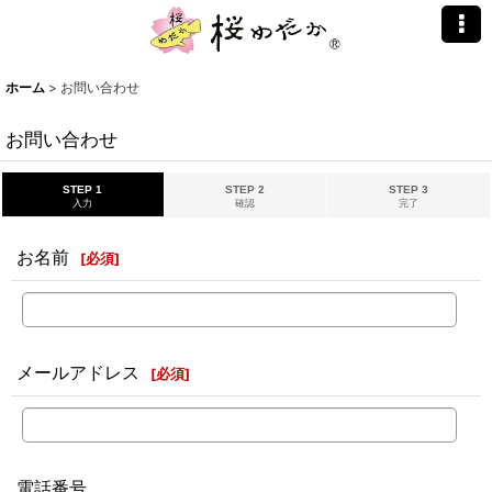
ホーム
>
お問い合わせ
お問い合わせ
STEP 1
STEP 2
STEP 3
入力
確認
完了
お名前
[
必須
]
メールアドレス
[
必須
]
電話番号