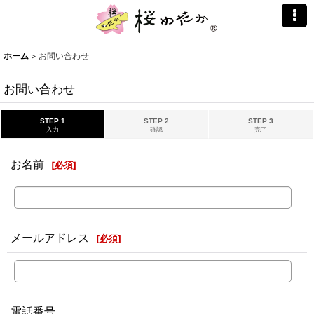
ホーム
>
お問い合わせ
お問い合わせ
STEP 1
STEP 2
STEP 3
入力
確認
完了
お名前
[
必須
]
メールアドレス
[
必須
]
電話番号