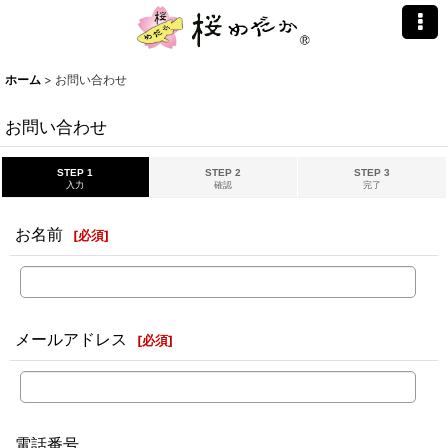
ホーム
>
お問い合わせ
お問い合わせ
STEP 1
STEP 2
STEP 3
入力
確認
完了
お名前
[
必須
]
メールアドレス
[
必須
]
電話番号