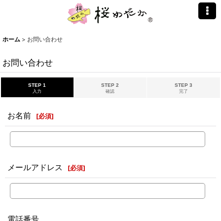
ホーム
>
お問い合わせ
お問い合わせ
STEP 1
STEP 2
STEP 3
入力
確認
完了
お名前
[
必須
]
メールアドレス
[
必須
]
電話番号