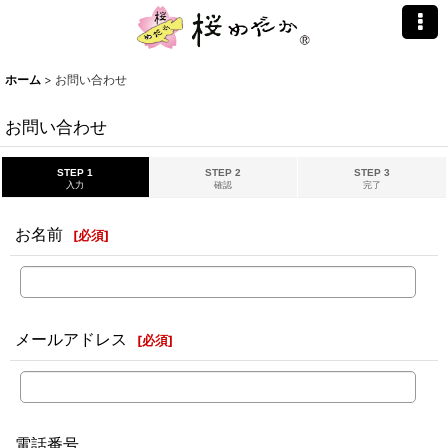
ホーム
>
お問い合わせ
お問い合わせ
STEP 1
STEP 2
STEP 3
入力
確認
完了
お名前
[
必須
]
メールアドレス
[
必須
]
電話番号