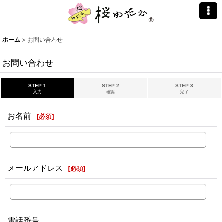
ホーム
>
お問い合わせ
お問い合わせ
STEP 1
STEP 2
STEP 3
入力
確認
完了
お名前
[
必須
]
メールアドレス
[
必須
]
電話番号