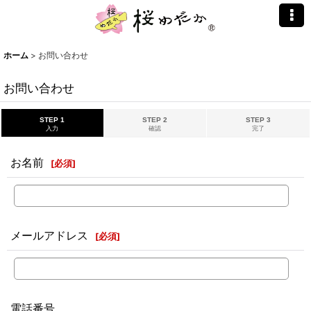
ホーム
>
お問い合わせ
お問い合わせ
STEP 1
STEP 2
STEP 3
入力
確認
完了
お名前
[
必須
]
メールアドレス
[
必須
]
電話番号