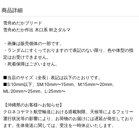
商品詳細
雪舟めだかブリード
雪舟めだか作出 木口系 幹之ダルマ
・画像は販売個体の一部です。
・ランダムにすくっておりますので表記のない限り、色や体型の指
定はお受けできません。
・死着保障はございません。
■当店のサイズ（全長）表記は以下のとおりです。
■S:10mm以下、SM:10mm〜15mm、M:15mm〜20mm、
ML:20mm〜25mm、L:25mm〜
【沖縄県のお客様へお知らせ】
クロネコヤマト航空輸送における搭載制限、天候等によるフェリー
運行状況等の影響により、お荷物のお届けには遅延が発生しており
ます。生体発送に関しては、受注を一時休止いたします。