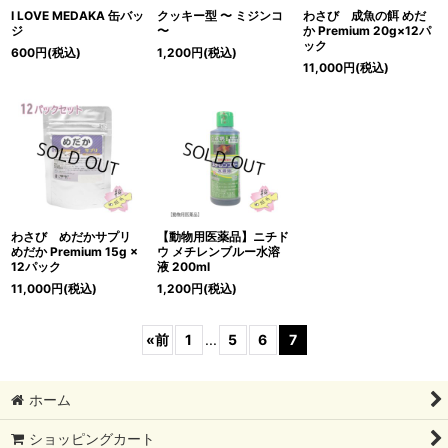
I LOVE MEDAKA 缶バッ
クッキー型 〜 ミジンコ
わさび 成魚の餌 めだ
ジ
〜
か Premium 20g×12パ
ック
600
円
(税込)
1,200
円
(税込)
11,000
円
(税込)
わさび めだかサプリ
【動物用医薬品】ニチド
めだか Premium 15g ×
ウ メチレンブルー水溶
12パック
液 200ml
11,000
円
(税込)
1,200
円
(税込)
«
前
1
...
5
6
7
ホーム
ショッピングカート