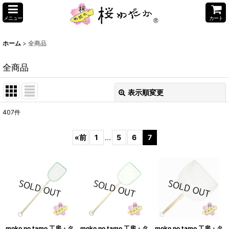
メニュー
カート
ホーム
>
全商品
全商品
表示順変更
閉じる
407
件
表示数
:
«
前
1
...
5
6
7
並び順
:
絞り込む
moko no tamo 工房・タ
moko no tamo 工房・タ
moko no tamo 工房・タ