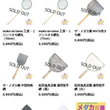
moko no tamo 工房・ミ
moko no tamo 工房・ミ
ザ・メダカ製 NV13用タ
ジンコタモ網丸
ジンコタモ網丸
モ網
（10cm）
（11cm）
5,800
円
(税込)
2,860
円
(税込)
3,200
円
(税込)
ザ・メダカ製 中型特殊
松田漁具店製 扇羽型手
松田漁具店製 扇羽型手
網
網（黒）
網（白）
4,950
円
(税込)
3,000
円
(税込)
3,000
円
(税込)