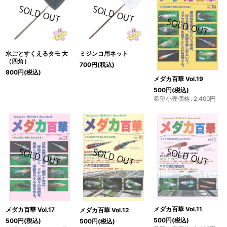
水ごとすくえるタモ 大
ミジンコ用ネット
（四角）
700
円
(税込)
800
円
(税込)
メダカ百華 Vol.19
500
円
(税込)
希望小売価格
:
2,400
円
メダカ百華 Vol.11
メダカ百華 Vol.17
メダカ百華 Vol.12
500
円
(税込)
500
円
(税込)
500
円
(税込)