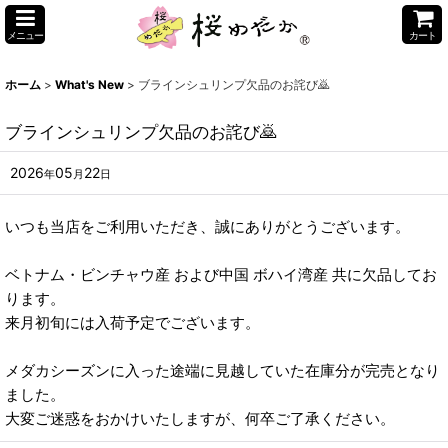
メニュー
カート
ホーム
>
What's New
>
ブラインシュリンプ欠品のお詫び🙇
ブラインシュリンプ欠品のお詫び🙇
2026
05
22
年
月
日
いつも当店をご利用いただき、誠にありがとうございます。
ベトナム・ビンチャウ産 および中国 ボハイ湾産 共に欠品してお
ります。
来月初旬には入荷予定でございます。
メダカシーズンに入った途端に見越していた在庫分が完売となり
ました。
大変ご迷惑をおかけいたしますが、何卒ご了承ください。