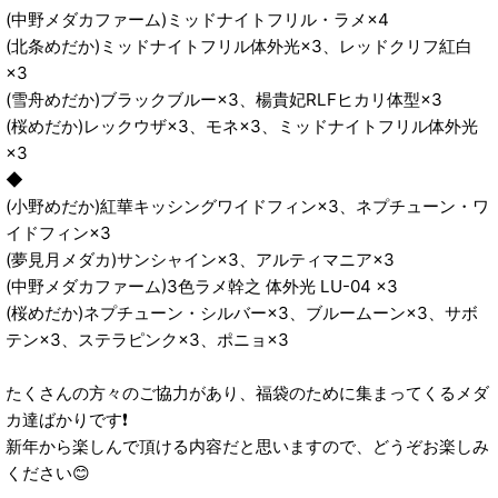
(中野メダカファーム)ミッドナイトフリル・ラメ×4
(北条めだか)ミッドナイトフリル体外光×3、レッドクリフ紅白
×3
(雪舟めだか)ブラックブルー×3、楊貴妃RLFヒカリ体型×3
(桜めだか)レックウザ×3、モネ×3、ミッドナイトフリル体外光
×3
◆
(小野めだか)紅華キッシングワイドフィン×3、ネプチューン・ワ
イドフィン×3
(夢見月メダカ)サンシャイン×3、アルティマニア×3
(中野メダカファーム)3色ラメ幹之 体外光 LU-04 ×3
(桜めだか)ネプチューン・シルバー×3、ブルームーン×3、サボ
テン×3、ステラピンク×3、ポニョ×3
たくさんの方々のご協力があり、福袋のために集まってくるメダ
カ達ばかりです❗️
新年から楽しんで頂ける内容だと思いますので、どうぞお楽しみ
ください😊