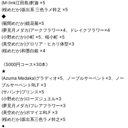
(M-link江田島)釈迦 ×5
(桜めだか)坂出系 三色ラメ幹之 ×5
◆
(菊間めだか)鏡花菊×5
(夢見月メダカ)アークフラワー×4、ドレイクフラワー×4
(小野めだか)小町 ×5、桜小町 ×5
(美空めだか)グロリア・ヒカリ体型×3
(桜めだか)和墨白銀 ×4
《5000円コース×30本》
★
(Azuma Medaka)グラディオ×5、ノーブルサーペント×3、ノー
ブルサーペントRLF ×3
(サバンナ)プリンス×5
(小野めだか)ローズジュエル×3
(夢見月メダカ)フレアフラワー×3
(美空めだか)ボマイエRLF ×3
(桜めだか)坂出系三色ラメ幹之×5
⚫︎