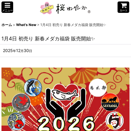
メニュー
カート
ホーム
>
What's New
>
1月4日 初売り 新春メダカ福袋 販売開始✨
1月4日 初売り 新春メダカ福袋 販売開始✨
2025
12
30
年
月
日