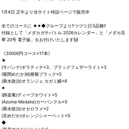
1月4日 正午より当サイト特設ページで販売🌸
全てのコースに ★⚫︎◆グループより1つづつ 計3品種‼️
付録として「メダカガチバトル 2026カレンダー」と「メダカ百
華 20号 電子版」をお付けいたします🙌
《30000円コース×17本》
★
(サバンナ)ギラティナ×3、ブラックフェザーライト×3
(菊間めだか)桔梗菊ブラック×5
(垂水政治)オランジェ カガミ鱗×6
⚫︎
(静楽庵)ディープホワイト×5
(Azuma Medaka)カーバンクル×5
(垂水政治)オセロラメ×2
(京めだか)オレンジシャーベット×5
◆