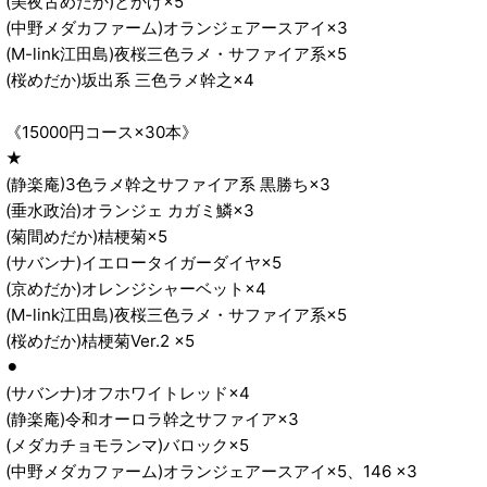
(美夜古めだか)とかげ×5
(中野メダカファーム)オランジェアースアイ×3
(M-link江田島)夜桜三色ラメ・サファイア系×5
(桜めだか)坂出系 三色ラメ幹之×4
《15000円コース×30本》
★
(静楽庵)3色ラメ幹之サファイア系 黒勝ち×3
(垂水政治)オランジェ カガミ鱗×3
(菊間めだか)桔梗菊×5
(サバンナ)イエロータイガーダイヤ×5
(京めだか)オレンジシャーベット×4
(M-link江田島)夜桜三色ラメ・サファイア系×5
(桜めだか)桔梗菊Ver.2 ×5
⚫︎
(サバンナ)オフホワイトレッド×4
(静楽庵)令和オーロラ幹之サファイア×3
(メダカチョモランマ)バロック×5
(中野メダカファーム)オランジェアースアイ×5、146 ×3