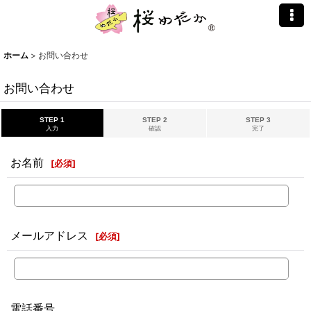
ホーム
>
お問い合わせ
お問い合わせ
STEP 1
STEP 2
STEP 3
入力
確認
完了
お名前
[
必須
]
メールアドレス
[
必須
]
電話番号